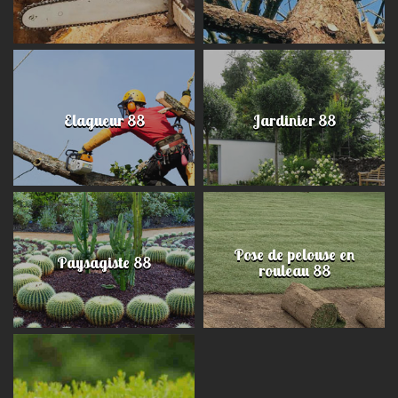
Elagueur 88
Jardinier 88
Pose de pelouse en
Paysagiste 88
rouleau 88