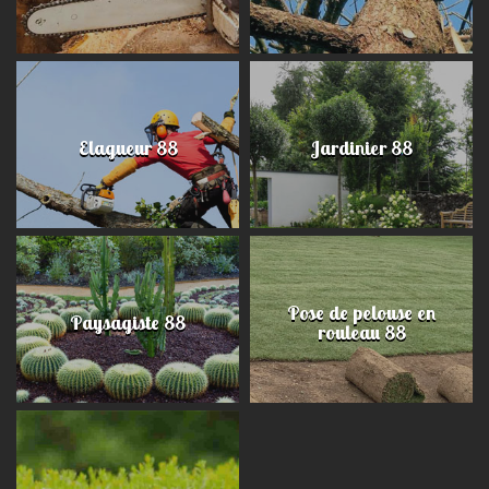
Elagueur 88
Jardinier 88
Pose de pelouse en
Paysagiste 88
rouleau 88