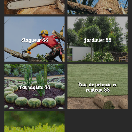
Elagueur 88
Jardinier 88
Pose de pelouse en
Paysagiste 88
rouleau 88