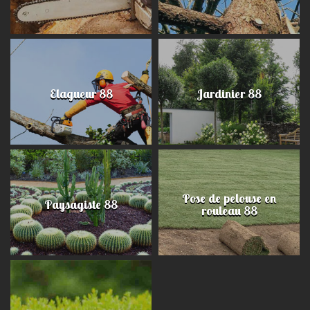
Elagueur 88
Jardinier 88
Pose de pelouse en
Paysagiste 88
rouleau 88