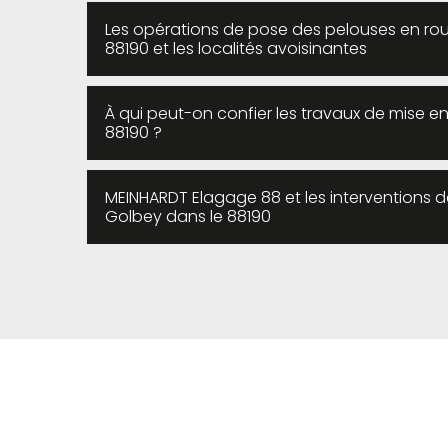
Les opérations de pose des pelouses en ro
88190 et les localités avoisinantes
À qui peut-on confier les travaux de mise 
88190 ?
MEINHARDT Elagage 88 et les interventions 
Golbey dans le 88190