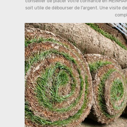
conseiller de placer votre confiance en MEINHAR
soit utile de débourser de l'argent. Une visite d
compl