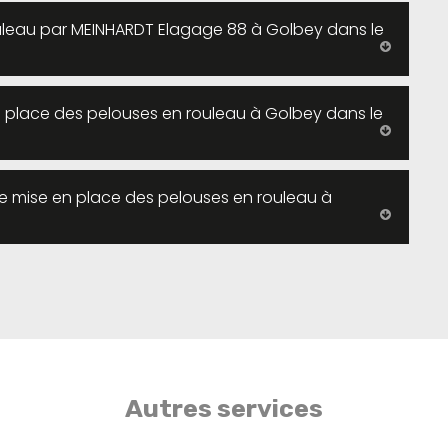
uleau par MEINHARDT Elagage 88 à Golbey dans le
en place des pelouses en rouleau à Golbey dans le
de mise en place des pelouses en rouleau à
Autres services