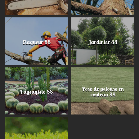
Elagueur 88
Jardinier 88
Pose de pelouse en
Paysagiste 88
rouleau 88