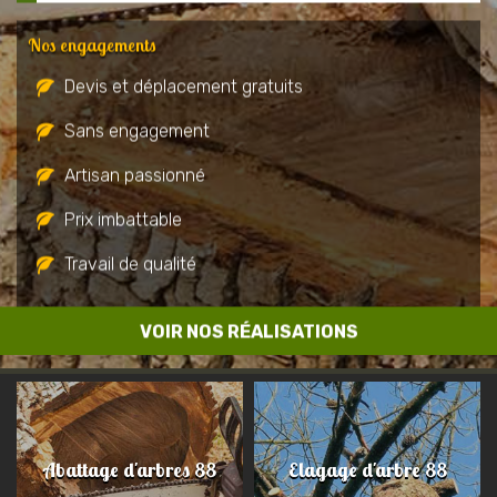
Nos engagements
Devis et déplacement gratuits
Sans engagement
Artisan passionné
Prix imbattable
Travail de qualité
VOIR NOS RÉALISATIONS
Abattage d'arbres 88
Elagage d'arbre 88