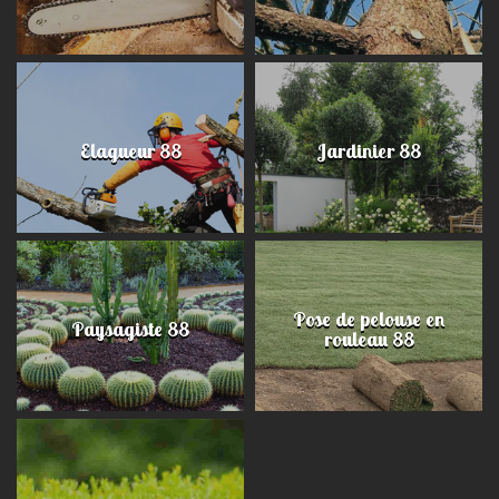
Elagueur 88
Jardinier 88
Pose de pelouse en
Paysagiste 88
rouleau 88