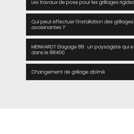
Les travaux de pose pour les grillages rigi
Qui peut effectuer l'installation des grillage
avoisinantes ?
MEINHARDT Elagage 88 : un paysagiste qui eff
dans le 88400
Changement de grillage abîmé