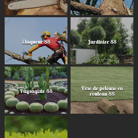
Elagueur 88
Jardinier 88
Pose de pelouse en
Paysagiste 88
rouleau 88