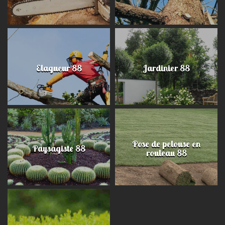
Elagueur 88
Jardinier 88
Pose de pelouse en
Paysagiste 88
rouleau 88