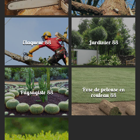
Elagueur 88
Jardinier 88
Pose de pelouse en
Paysagiste 88
rouleau 88