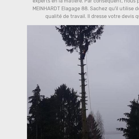
experts en la matière. Par conséquent, nous 
MEINHARDT Elagage 88. Sachez qu'il utilise 
qualité de travail. Il dresse votre devi