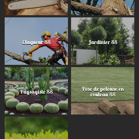
Elagueur 88
Jardinier 88
Pose de pelouse en
Paysagiste 88
rouleau 88