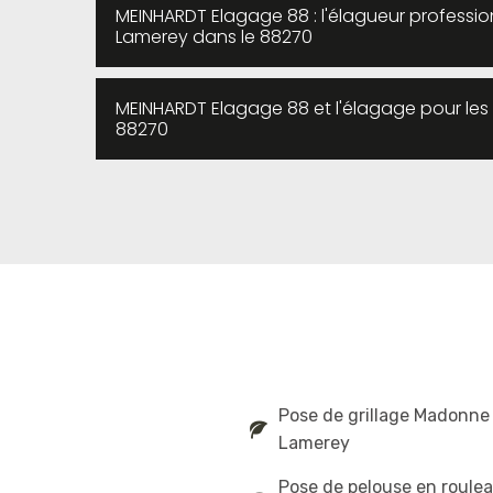
MEINHARDT Elagage 88 : l'élagueur professi
Lamerey dans le 88270
MEINHARDT Elagage 88 et l'élagage pour le
88270
Pose de grillage Madonne
Lamerey
Pose de pelouse en roule