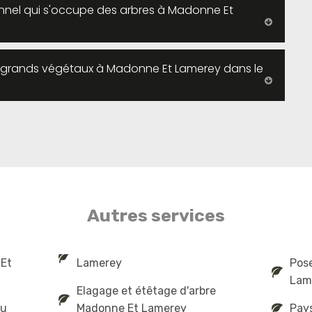
onnel qui s'occupe des arbres à Madonne Et
s grands végétaux à Madonne Et Lamerey dans le
Autres services
 Et
Lamerey
Pose
Lam
Elagage et étêtage d'arbre
au
Madonne Et Lamerey
Pay