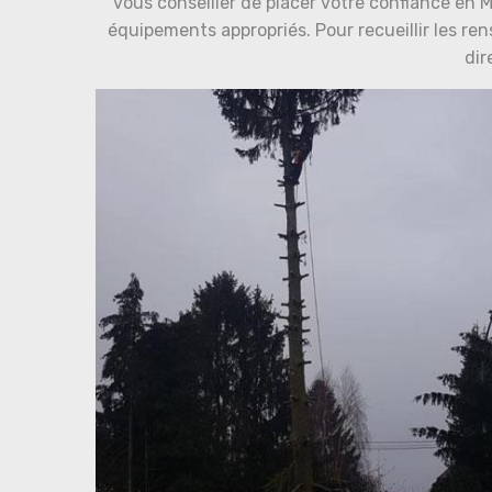
vous conseiller de placer votre confiance en 
équipements appropriés. Pour recueillir les r
dir