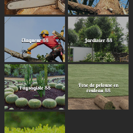
Elagueur 88
Jardinier 88
Pose de pelouse en
Paysagiste 88
rouleau 88