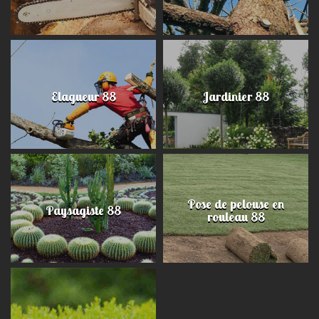
Elagueur 88
Jardinier 88
Pose de pelouse en
Paysagiste 88
rouleau 88