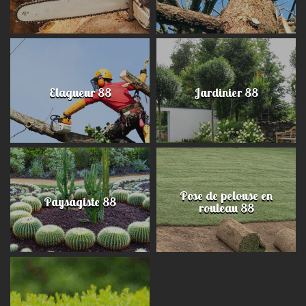
Elagueur 88
Jardinier 88
Pose de pelouse en
Paysagiste 88
rouleau 88