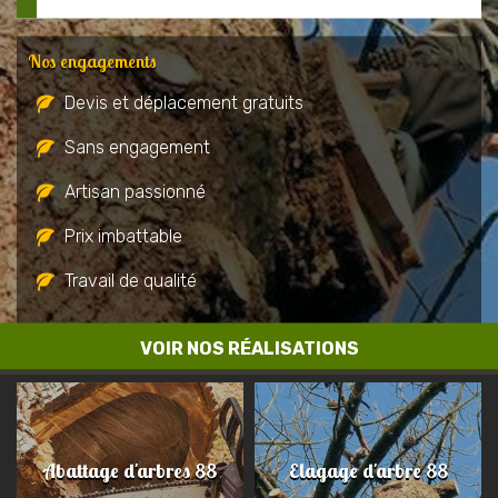
Nos engagements
Devis et déplacement gratuits
Sans engagement
Artisan passionné
Prix imbattable
Travail de qualité
VOIR NOS RÉALISATIONS
Abattage d'arbres 88
Elagage d'arbre 88