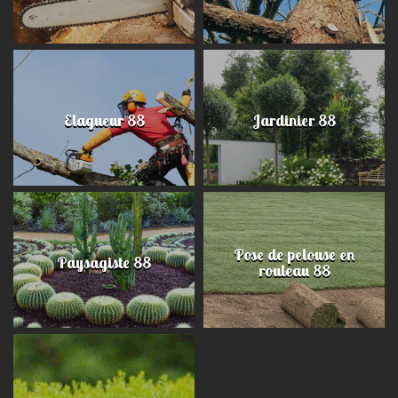
Elagueur 88
Jardinier 88
Pose de pelouse en
Paysagiste 88
rouleau 88