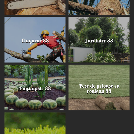
Elagueur 88
Jardinier 88
Pose de pelouse en
Paysagiste 88
rouleau 88