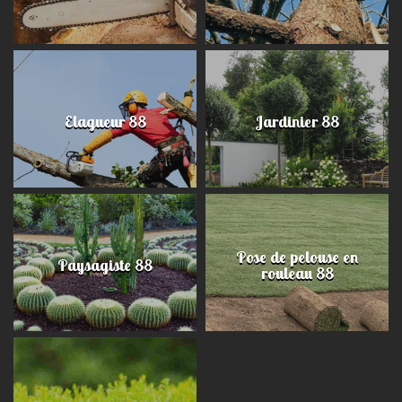
Elagueur 88
Jardinier 88
Pose de pelouse en
Paysagiste 88
rouleau 88