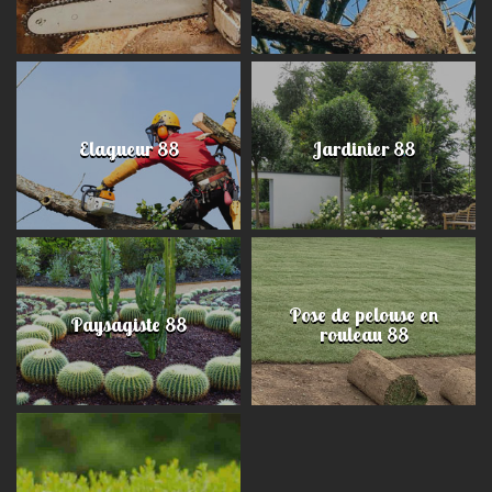
Elagueur 88
Jardinier 88
Pose de pelouse en
Paysagiste 88
rouleau 88