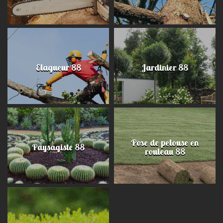
Elagueur 88
Jardinier 88
Pose de pelouse en
Paysagiste 88
rouleau 88