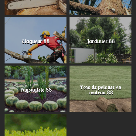
Elagueur 88
Jardinier 88
Pose de pelouse en
Paysagiste 88
rouleau 88