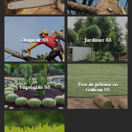
Elagueur 88
Jardinier 88
Pose de pelouse en
Paysagiste 88
rouleau 88