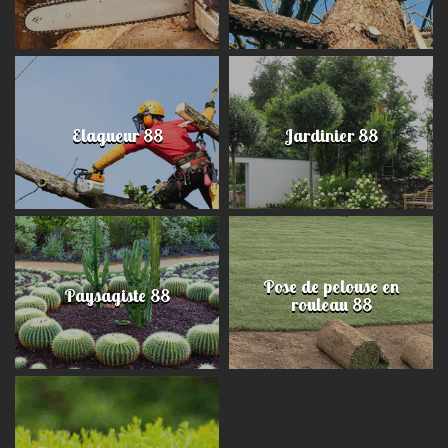
Elagueur 88
Jardinier 88
Pose de pelouse en
Paysagiste 88
rouleau 88