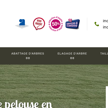
in
in
ABATTAGE D'ARBRES
ELAGAGE D'ARBRE
TAIL
88
88
e pelouse en