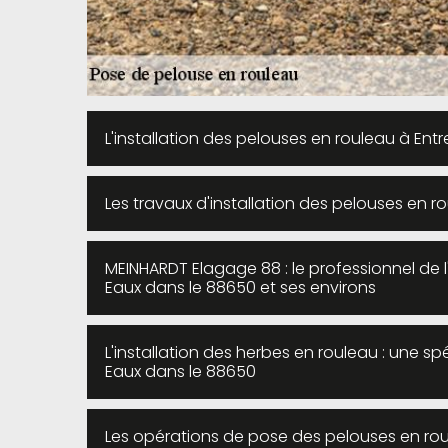
L'installation des pelouses en rouleau à Ent
Les travaux d'installation des pelouses en 
MEINHARDT Elagage 88 : le professionnel de l
Eaux dans le 88650 et ses environs
L'installation des herbes en rouleau : une s
Eaux dans le 88650
Les opérations de pose des pelouses en ro