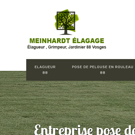
ELAGUEUR
POSE DE PELOUSE EN ROULEAU
88
88
Entreprise pose d