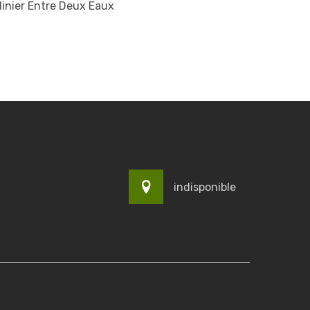
inier Entre Deux Eaux
indisponible