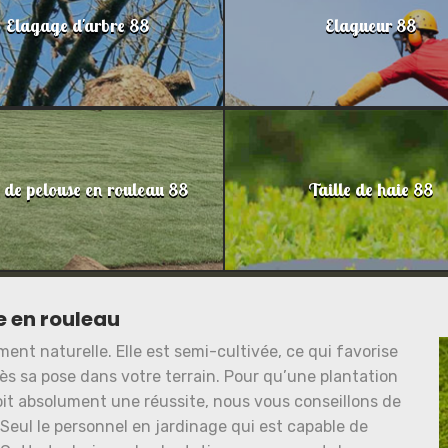
Elagage d'arbre 88
Elagueur 88
 de pelouse en rouleau 88
Taille de haie 88
e en rouleau
nt naturelle. Elle est semi-cultivée, ce qui favorise
ès sa pose dans votre terrain. Pour qu’une plantation
oit absolument une réussite, nous vous conseillons de
 Seul le personnel en jardinage qui est capable de