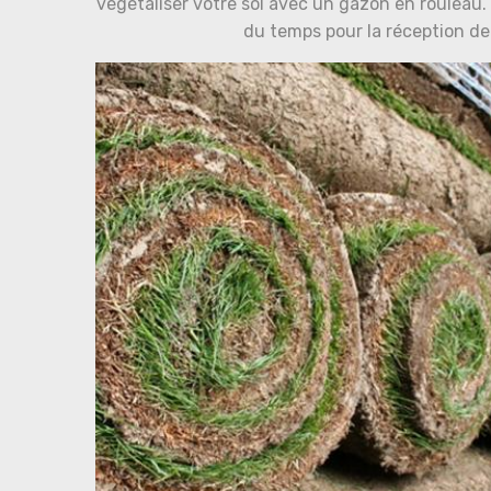
végétaliser votre sol avec un gazon en rouleau
du temps pour la réception de 