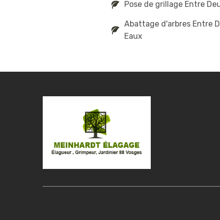
Pose de grillage Entre De
Abattage d'arbres Entre 
Eaux