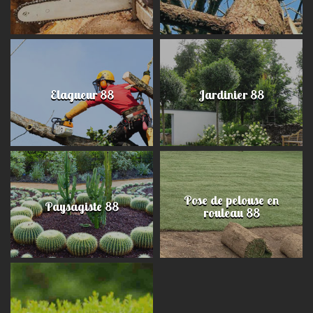
Elagueur 88
Jardinier 88
Pose de pelouse en
Paysagiste 88
rouleau 88