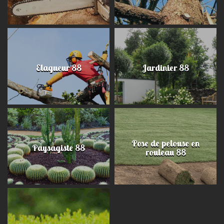
Elagueur 88
Jardinier 88
Pose de pelouse en
Paysagiste 88
rouleau 88