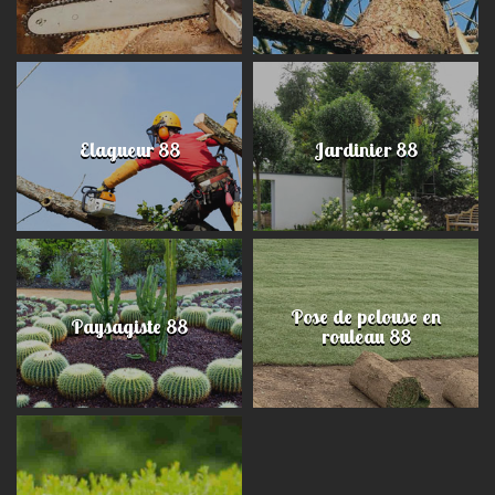
Elagueur 88
Jardinier 88
Pose de pelouse en
Paysagiste 88
rouleau 88