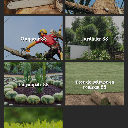
Elagueur 88
Jardinier 88
Pose de pelouse en
Paysagiste 88
rouleau 88