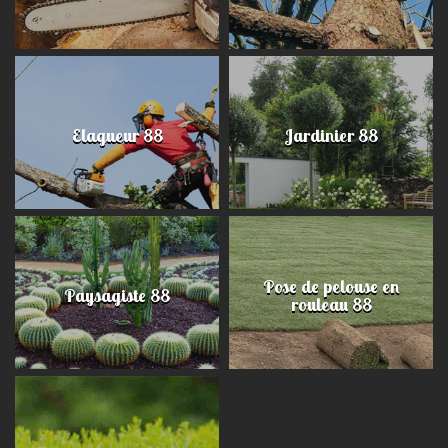
Elagueur 88
Jardinier 88
Pose de pelouse en
Paysagiste 88
rouleau 88