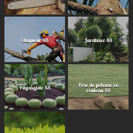
Elagueur 88
Jardinier 88
Pose de pelouse en
Paysagiste 88
rouleau 88