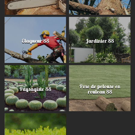
Elagueur 88
Jardinier 88
Pose de pelouse en
Paysagiste 88
rouleau 88