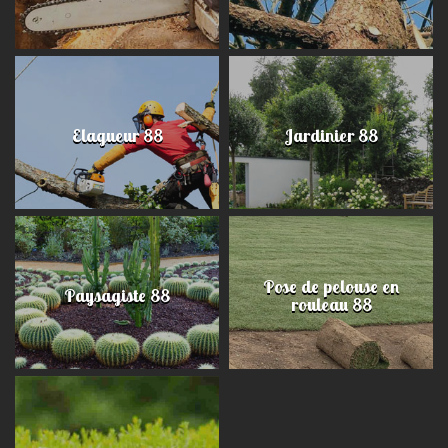
Elagueur 88
Jardinier 88
Pose de pelouse en
Paysagiste 88
rouleau 88