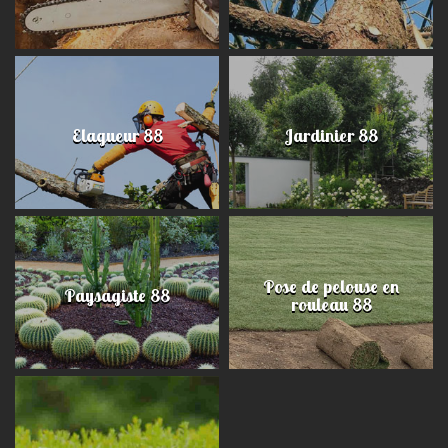
Elagueur 88
Jardinier 88
Pose de pelouse en
Paysagiste 88
rouleau 88