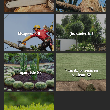
Elagueur 88
Jardinier 88
Pose de pelouse en
Paysagiste 88
rouleau 88