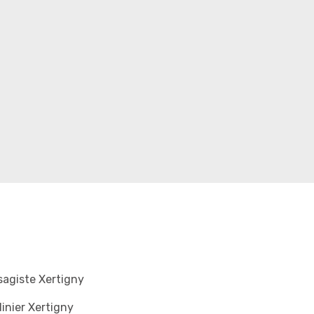
agiste Xertigny
inier Xertigny