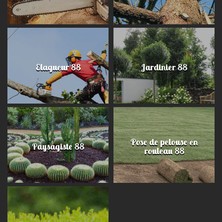
Elagueur 88
Jardinier 88
Pose de pelouse en
Paysagiste 88
rouleau 88