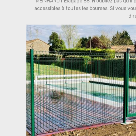
MEINHARDT Elagage 88. N'oubliez pas qu'il p
accessibles à toutes les bourses. Si vous vo
dir