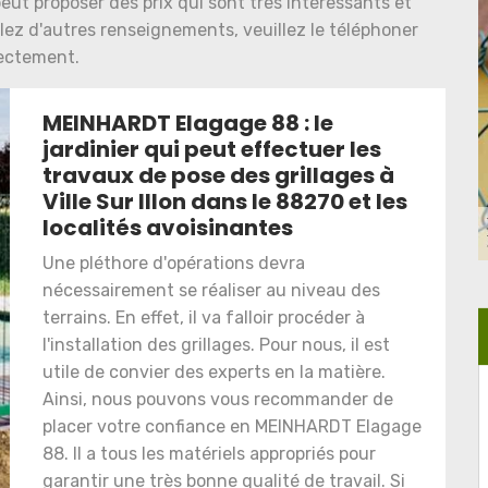
eut proposer des prix qui sont très intéressants et
ulez d'autres renseignements, veuillez le téléphoner
ectement.
MEINHARDT Elagage 88 : le
jardinier qui peut effectuer les
travaux de pose des grillages à
Ville Sur Illon dans le 88270 et les
localités avoisinantes
Une pléthore d'opérations devra
nécessairement se réaliser au niveau des
terrains. En effet, il va falloir procéder à
l'installation des grillages. Pour nous, il est
utile de convier des experts en la matière.
Ainsi, nous pouvons vous recommander de
placer votre confiance en MEINHARDT Elagage
88. Il a tous les matériels appropriés pour
garantir une très bonne qualité de travail. Si