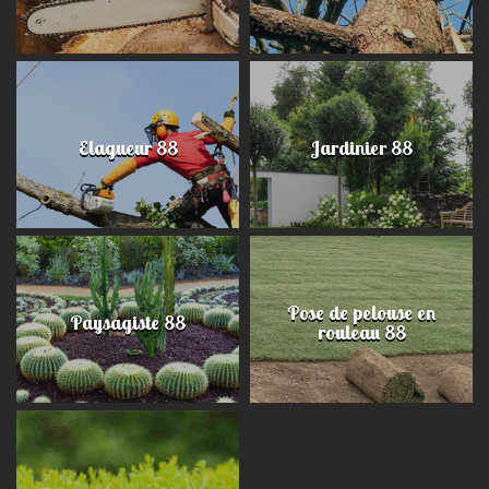
Elagueur 88
Jardinier 88
Pose de pelouse en
Paysagiste 88
rouleau 88