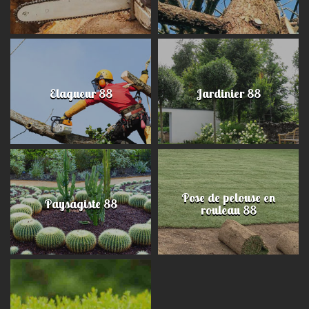
Elagueur 88
Jardinier 88
Pose de pelouse en
Paysagiste 88
rouleau 88