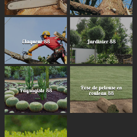
Elagueur 88
Jardinier 88
Pose de pelouse en
Paysagiste 88
rouleau 88