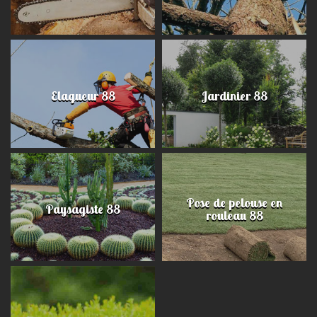
Elagueur 88
Jardinier 88
Pose de pelouse en
Paysagiste 88
rouleau 88