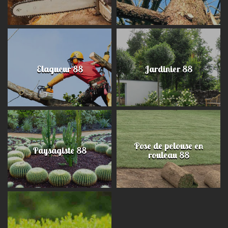
Elagueur 88
Jardinier 88
Pose de pelouse en
Paysagiste 88
rouleau 88