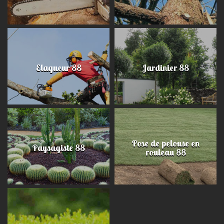
Elagueur 88
Jardinier 88
Pose de pelouse en
Paysagiste 88
rouleau 88