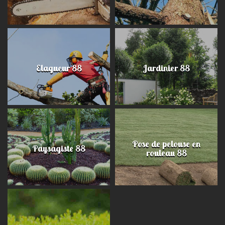
Elagueur 88
Jardinier 88
Pose de pelouse en
Paysagiste 88
rouleau 88