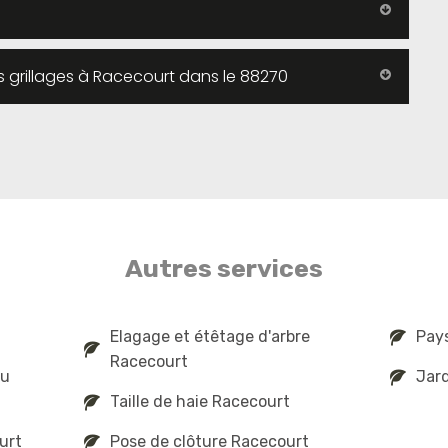
des grillages à Racecourt dans le 88270
Autres services
Elagage et étêtage d'arbre
Pay
Racecourt
au
Jard
Taille de haie Racecourt
urt
Pose de clôture Racecourt