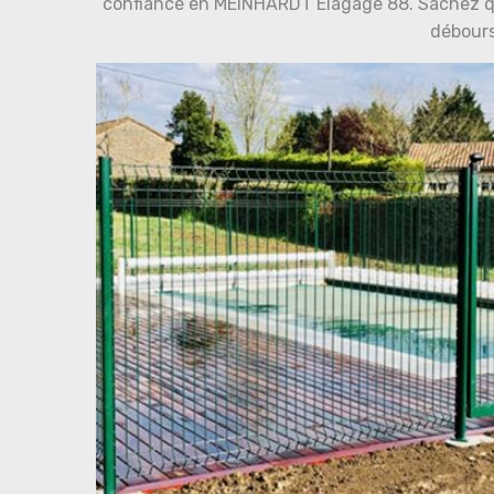
confiance en MEINHARDT Elagage 88. Sachez qu'i
débours