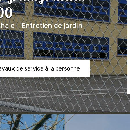
700
 haie - Entretien de jardin
ravaux de service à la personne