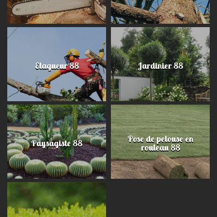
Elagueur 88
Jardinier 88
Pose de pelouse en
Paysagiste 88
rouleau 88