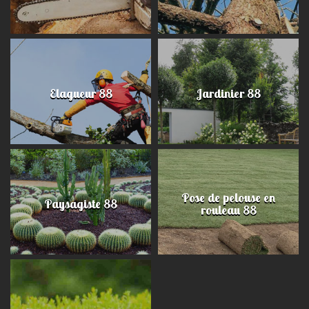
Elagueur 88
Jardinier 88
Pose de pelouse en
Paysagiste 88
rouleau 88